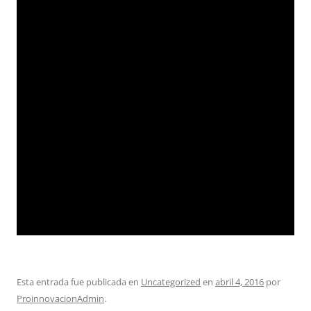
Esta entrada fue publicada en
Uncategorized
en
abril 4, 2016
por
ProinnovacionAdmin
.